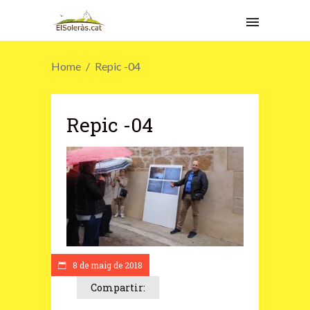
Home
Repic -04
Repic -04
8 de maig de 2018
Compartir: