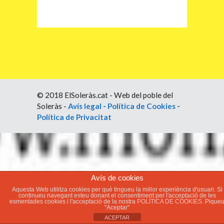
© 2018 ElSoleràs.cat - Web del poble del
Soleràs -
Avís legal
-
Política de Cookies
-
Política de Privacitat
Avís de cookies
Aquesta Web utilitza cookies per què tingueu la millor experiència d'usuari. Si
continueu navegant esteu donant el consentiment per l'acceptació de les
esmentades cookies i l'acceptació de la nostra
POLÍTICA DE COOKIES.
Pique
"Aceptar"
ACEPTAR