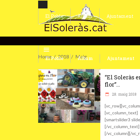
El Poble
Àlbum
Ajuntament
Home
2018
Maig
El Poble
Àlbum
Ajuntament
“El Soleràs 
flor”...
28. maig 2018
[vc_row][vc_colum
[vc_column_text]
[smartslider3 slid
[/vc_column_text]
[/vc_column][/vc_