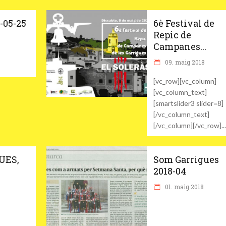
-05-25
6è Festival de
Repic de
Campanes...
09. maig 2018
[vc_row][vc_column]
[vc_column_text]
[smartslider3 slider=8]
[/vc_column_text]
[/vc_column][/vc_row]
UES,
Som Garrigues
2018-04
01. maig 2018