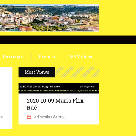
Parròquia
Premsa
155 Vídeos
Parròquia
Premsa
155 Vídeos
Most Views
2020-10-09 Maria Flix
Rué
de
9 d'octubre de 2020