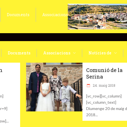
Documents
Associacions
Notícies de
Documents
Associacions
Notícies de
en
Comunió de la
Serina
24. maig 2018
n]
[vc_row][vc_column]
[vc_column_text]
er=9]
Diumenge 20 de maig 
2018
row]