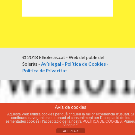
© 2018 ElSoleràs.cat - Web del poble del
Soleràs -
Avís legal
-
Política de Cookies
-
Política de Privacitat
Avís de cookies
Aquesta Web utilitza cookies per què tingueu la millor experiència d'usuari. Si
continueu navegant esteu donant el consentiment per l'acceptació de les
esmentades cookies i l'acceptació de la nostra
POLÍTICA DE COOKIES.
Pique
"Aceptar"
ACEPTAR