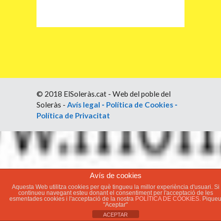
© 2018 ElSoleràs.cat - Web del poble del
Soleràs -
Avís legal
-
Política de Cookies
-
Política de Privacitat
Avís de cookies
Aquesta Web utilitza cookies per què tingueu la millor experiència d'usuari. Si
continueu navegant esteu donant el consentiment per l'acceptació de les
esmentades cookies i l'acceptació de la nostra
POLÍTICA DE COOKIES.
Pique
"Aceptar"
ACEPTAR