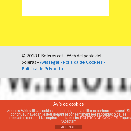
© 2018 ElSoleràs.cat - Web del poble del
Soleràs -
Avís legal
-
Política de Cookies
-
Política de Privacitat
Avís de cookies
Aquesta Web utilitza cookies per què tingueu la millor experiència d'usuari. Si
continueu navegant esteu donant el consentiment per l'acceptació de les
esmentades cookies i l'acceptació de la nostra
POLÍTICA DE COOKIES.
Pique
"Aceptar"
ACEPTAR