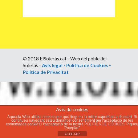
© 2018 ElSoleràs.cat - Web del poble del
Soleràs -
Avís legal
-
Política de Cookies
-
Política de Privacitat
Avís de cookies
Aquesta Web utilitza cookies per què tingueu la millor experiència d'usuari. Si
continueu navegant esteu donant el consentiment per l'acceptació de les
esmentades cookies i l'acceptació de la nostra
POLÍTICA DE COOKIES.
Pique
"Aceptar"
ACEPTAR