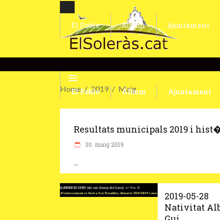
El Poble
Àlbum
Ajuntament
Home
2019
Maig
El Poble
Àlbum
Ajuntament
Resultats municipals 2019 i hist�.
30. maig 2019
2019-05-28
Nativitat Al
Gui...