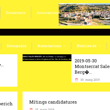
Documents
Associacions
Notícies de
Documents
Associacions
Notícies de
2019-05-30
..
Montserrat Sale
Berg�...
30. maig 2019
Mítings candidatures
berich
25. maig 2019