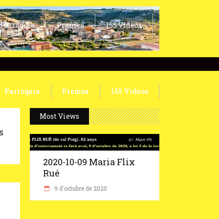
Parròquia
Premsa
155 Vídeos
Parròquia
Premsa
155 Vídeos
Most Views
s
2020-10-09 Maria Flix
Rué
9 d'octubre de 2020